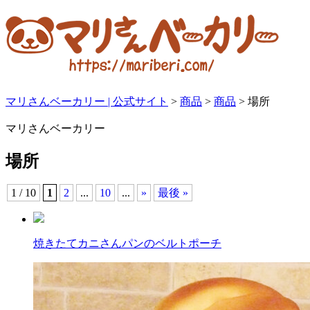
マリさんベーカリー | 公式サイト
>
商品
>
商品
>
場所
マリさんベーカリー
場所
1 / 10
1
2
...
10
...
»
最後 »
焼きたてカニさんパンのベルトポーチ