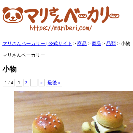
マリさんベーカリー | 公式サイト
>
商品
>
商品
>
品類
>
小物
マリさんベーカリー
小物
1 / 4
1
2
...
»
最後 »