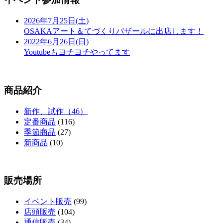
2026年7月25日(土)
OSAKAアート＆てづくりバザールに出店します！
2022年6月26日(日)
Youtubeもヨチヨチやってます
商品紹介
新作、試作（46）
定番商品
(116)
季節商品
(27)
新商品
(10)
販売場所
イベント販売
(99)
店頭販売
(104)
通信販売
(34)