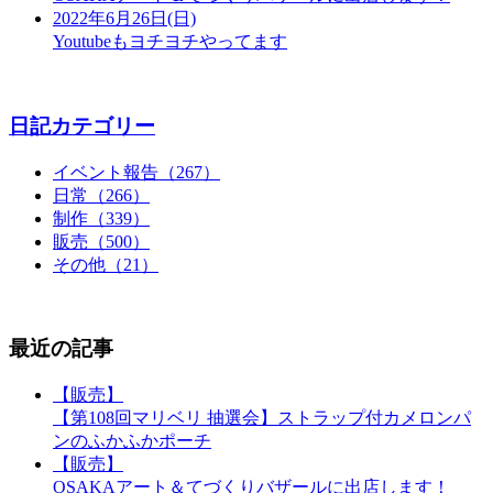
2022年6月26日(日)
Youtubeもヨチヨチやってます
日記カテゴリー
イベント報告（267）
日常（266）
制作（339）
販売（500）
その他（21）
最近の記事
【販売】
【第108回マリベリ 抽選会】ストラップ付カメロンパ
ンのふかふかポーチ
【販売】
OSAKAアート＆てづくりバザールに出店します！