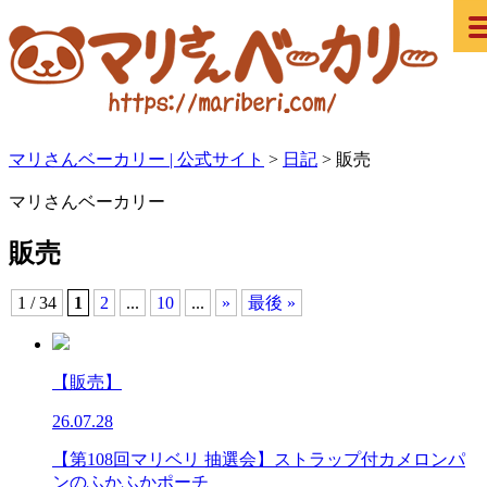
マリさんベーカリー | 公式サイト
>
日記
>
販売
マリさんベーカリー
販売
1 / 34
1
2
...
10
...
»
最後 »
【販売】
26.07.28
【第108回マリベリ 抽選会】ストラップ付カメロンパ
ンのふかふかポーチ