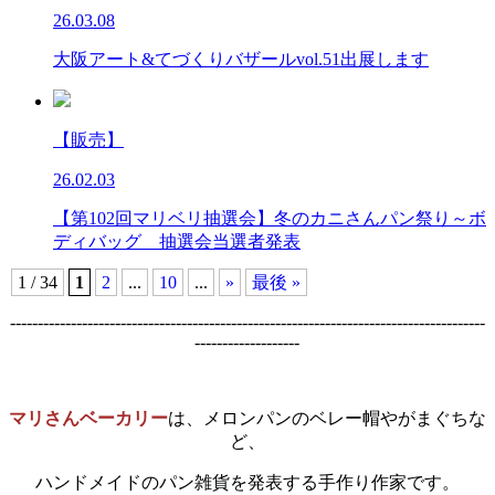
26.03.08
大阪アート&てづくりバザールvol.51出展します
【販売】
26.02.03
【第102回マリベリ抽選会】冬のカニさんパン祭り～ボ
ディバッグ 抽選会当選者発表
1 / 34
1
2
...
10
...
»
最後 »
--------------------------------------------------------------------------------------
-------------------
マリさんベーカリー
は、メロンパンのベレー帽やがまぐちな
ど、
ハンドメイドのパン雑貨を発表する手作り作家です。