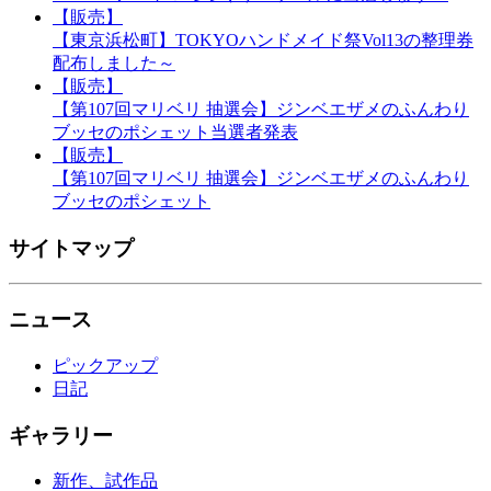
【販売】
【東京浜松町】TOKYOハンドメイド祭Vol13の整理券
配布しました～
【販売】
【第107回マリベリ 抽選会】ジンベエザメのふんわり
ブッセのポシェット当選者発表
【販売】
【第107回マリベリ 抽選会】ジンベエザメのふんわり
ブッセのポシェット
サイトマップ
ニュース
ピックアップ
日記
ギャラリー
新作、試作品