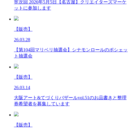
🌸次回 2026年5月5日【名古屋】クリエイターズマーケ
ットに参加します
【販売】
26.03.28
【第104回マリベリ抽選会】シナモンロールのポシェッ
ト抽選会
【販売】
26.03.14
大阪アート&てづくりバザールvol.51のお品書きと整理
券希望者を募集しています
【販売】