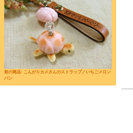
前の商品:
こんがりカメさんのストラップ／いちごメロン
パン
-------