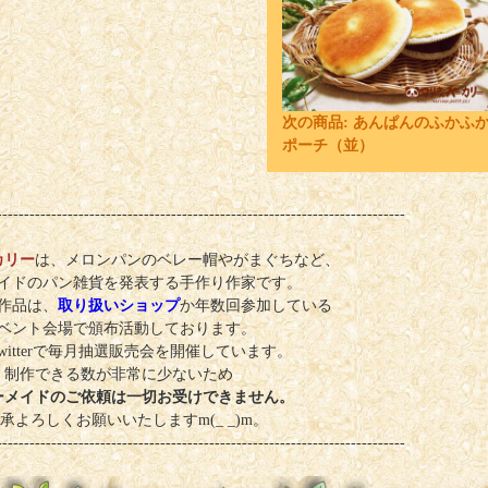
次の商品:
あんぱんのふかふ
ポーチ（並）
---------------------------------------------------------------------------
カリー
は、メロンパンのベレー帽やがまぐちなど、
イドのパン雑貨を発表する手作り作家です。
作品は、
取り扱いショップ
か年数回参加している
ベント会場で頒布活動しております。
witterで毎月抽選販売会を開催しています。
制作できる数が非常に少ないため
ーメイドのご依頼は一切お受けできません。
承よろしくお願いいたしますm(_ _)m。
---------------------------------------------------------------------------