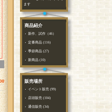
ます
商品紹介
新作、試作（46）
定番商品
(116)
季節商品
(27)
新商品
(10)
00
販売場所
イベント販売
(99)
店頭販売
(104)
通信販売
(34)