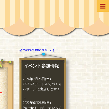
@marisanOfficial のツイート
イベント参加情報
2026年7月25日(土)
OSAKAアート＆てづくり
バザールに出店します！
2022年6月26日(日)
Youtubeもヨチヨチやって