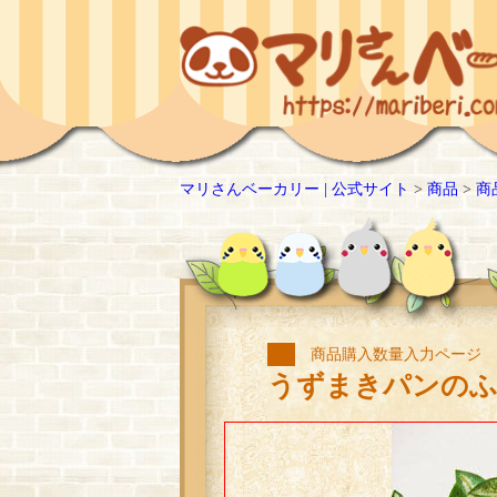
マリさんベーカリー | 公式サイト
>
商品
>
商
商品購入数量入力ページ
うずまきパンのふ