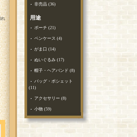
非売品
(36)
用途
切れ
ポーチ
(21)
ペンケース
(4)
がま口
(14)
ぬいぐるみ
(17)
帽子・ヘアバンド
(8)
バッグ・ポシェット
(11)
アクセサリー
(8)
小物
(59)