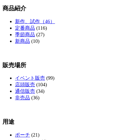
商品紹介
新作、試作（46）
定番商品
(116)
季節商品
(27)
新商品
(10)
販売場所
イベント販売
(99)
店頭販売
(104)
通信販売
(34)
非売品
(36)
用途
ポーチ
(21)