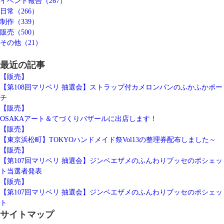
イベント報告（267）
日常（266）
制作（339）
販売（500）
その他（21）
最近の記事
【販売】
【第108回マリベリ 抽選会】ストラップ付カメロンパンのふかふかポー
チ
【販売】
OSAKAアート＆てづくりバザールに出店します！
【販売】
【東京浜松町】TOKYOハンドメイド祭Vol13の整理券配布しました～
【販売】
【第107回マリベリ 抽選会】ジンベエザメのふんわりブッセのポシェッ
ト当選者発表
【販売】
【第107回マリベリ 抽選会】ジンベエザメのふんわりブッセのポシェッ
ト
サイトマップ