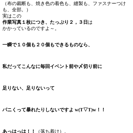
（布の裁断も、焼き色の着色も、縫製も、ファスナーつけ
も、全部。）
実はこの
作業写真１枚につき、たっぷり２，３日
は
かかっているのですよ～。
一瞬で１０個も２０個もできるものなら、
私だってこんなに毎回イベント前や〆切り前に
足りない、足りないって
パニくって暴れたりしないですよ w(T▽T)w！！
あっはっは！！
（落ち着け）。