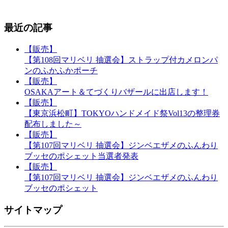
最近の記事
【販売】
【第108回マリベリ 抽選会】ストラップ付カメロンパ
ンのふかふかポーチ
【販売】
OSAKAアート＆てづくりバザールに出店します！
【販売】
【東京浜松町】TOKYOハンドメイド祭Vol13の整理券
配布しました～
【販売】
【第107回マリベリ 抽選会】ジンベエザメのふんわり
ブッセのポシェット当選者発表
【販売】
【第107回マリベリ 抽選会】ジンベエザメのふんわり
ブッセのポシェット
サイトマップ