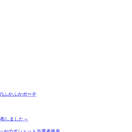
ンのふかふかポーチ
配布しました～
ブッセのポシェット当選者発表