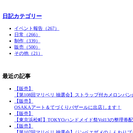
日記カテゴリー
イベント報告（267）
日常（266）
制作（339）
販売（500）
その他（21）
最近の記事
【販売】
【第108回マリベリ 抽選会】ストラップ付カメロンパ
【販売】
OSAKAアート＆てづくりバザールに出店します！
【販売】
【東京浜松町】TOKYOハンドメイド祭Vol13の整理券
【販売】
【第107回マリベリ 抽選会】ジンベエザメのふんわり