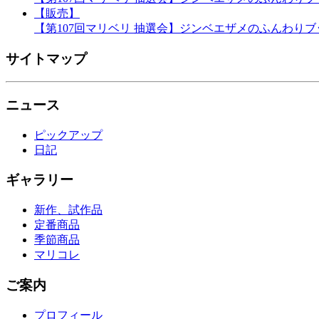
【販売】
【第107回マリベリ 抽選会】ジンベエザメのふんわり
サイトマップ
ニュース
ピックアップ
日記
ギャラリー
新作、試作品
定番商品
季節商品
マリコレ
ご案内
プロフィール