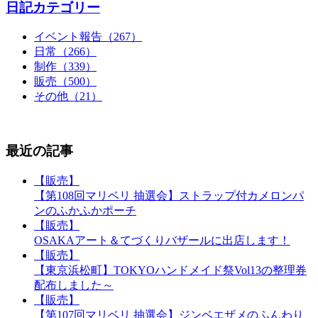
日記カテゴリー
イベント報告（267）
日常（266）
制作（339）
販売（500）
その他（21）
最近の記事
【販売】
【第108回マリベリ 抽選会】ストラップ付カメロンパ
ンのふかふかポーチ
【販売】
OSAKAアート＆てづくりバザールに出店します！
【販売】
【東京浜松町】TOKYOハンドメイド祭Vol13の整理券
配布しました～
【販売】
【第107回マリベリ 抽選会】ジンベエザメのふんわり