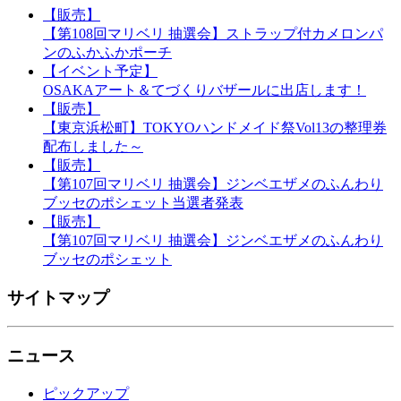
【販売】
【第108回マリベリ 抽選会】ストラップ付カメロンパ
ンのふかふかポーチ
【イベント予定】
OSAKAアート＆てづくりバザールに出店します！
【販売】
【東京浜松町】TOKYOハンドメイド祭Vol13の整理券
配布しました～
【販売】
【第107回マリベリ 抽選会】ジンベエザメのふんわり
ブッセのポシェット当選者発表
【販売】
【第107回マリベリ 抽選会】ジンベエザメのふんわり
ブッセのポシェット
サイトマップ
ニュース
ピックアップ