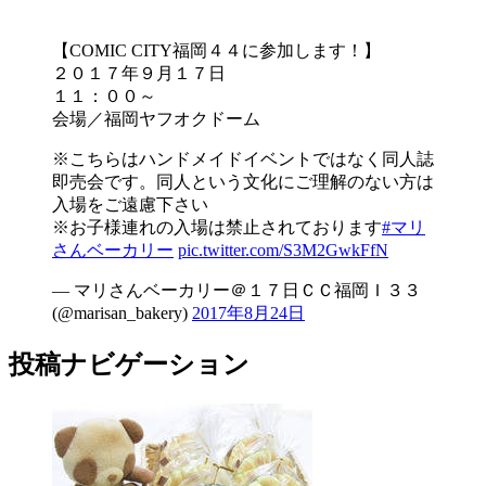
【COMIC CITY福岡４４に参加します！】
２０１７年９月１７日
１１：００～
会場／福岡ヤフオクドーム
※こちらはハンドメイドイベントではなく同人誌
即売会です。同人という文化にご理解のない方は
入場をご遠慮下さい
※お子様連れの入場は禁止されております
#マリ
さんベーカリー
pic.twitter.com/S3M2GwkFfN
— マリさんベーカリー＠１７日ＣＣ福岡Ｉ３３
(@marisan_bakery)
2017年8月24日
投稿ナビゲーション