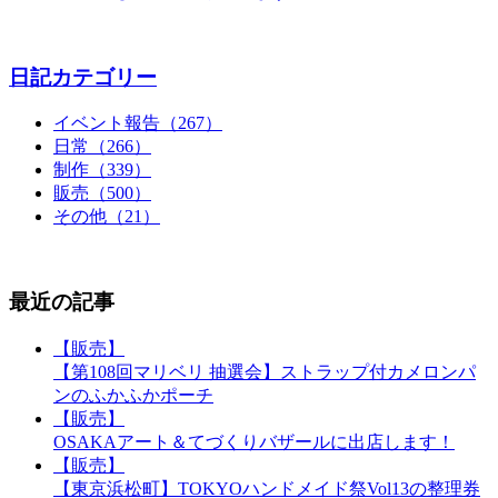
日記カテゴリー
イベント報告（267）
日常（266）
制作（339）
販売（500）
その他（21）
最近の記事
【販売】
【第108回マリベリ 抽選会】ストラップ付カメロンパ
ンのふかふかポーチ
【販売】
OSAKAアート＆てづくりバザールに出店します！
【販売】
【東京浜松町】TOKYOハンドメイド祭Vol13の整理券