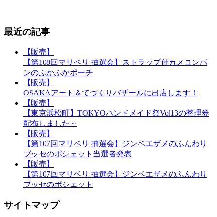
最近の記事
【販売】
【第108回マリベリ 抽選会】ストラップ付カメロンパ
ンのふかふかポーチ
【販売】
OSAKAアート＆てづくりバザールに出店します！
【販売】
【東京浜松町】TOKYOハンドメイド祭Vol13の整理券
配布しました～
【販売】
【第107回マリベリ 抽選会】ジンベエザメのふんわり
ブッセのポシェット当選者発表
【販売】
【第107回マリベリ 抽選会】ジンベエザメのふんわり
ブッセのポシェット
サイトマップ