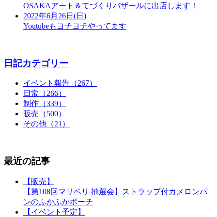
OSAKAアート＆てづくりバザールに出店します！
2022年6月26日(日)
Youtubeもヨチヨチやってます
日記カテゴリー
イベント報告（267）
日常（266）
制作（339）
販売（500）
その他（21）
最近の記事
【販売】
【第108回マリベリ 抽選会】ストラップ付カメロンパ
ンのふかふかポーチ
【イベント予定】