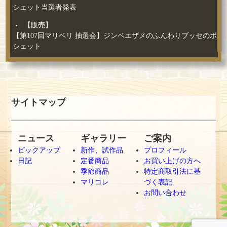
シェット当選者発表
【販売】
【第107回マリベリ 抽選会】ジンベエザメのふんわりブッセのポ
シェット
サイトマップ
ニュース
ギャラリー
ご案内
ピックアップ
新作、試作品
プロフィール
日記
定番商品
お買い上げの方へ
季節商品
特定商取引法に基
マリコレ
づく表記
お問い合わせ