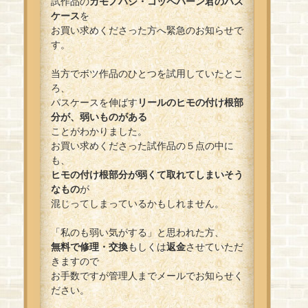
試作品の
カモノハシ・コッペパーン君のパス
ケース
を
お買い求めくださった方へ緊急のお知らせで
す。
当方でボツ作品のひとつを試用していたとこ
ろ、
パスケースを伸ばす
リールのヒモの付け根部
分が、弱いものがある
ことがわかりました。
お買い求めくださった試作品の５点の中に
も、
ヒモの付け根部分が弱くて取れてしまいそう
なもの
が
混じってしまっているかもしれません。
「私のも弱い気がする」と思われた方、
無料で修理・交換
もしくは
返金
させていただ
きますので
お手数ですが管理人までメールでお知らせく
ださい。