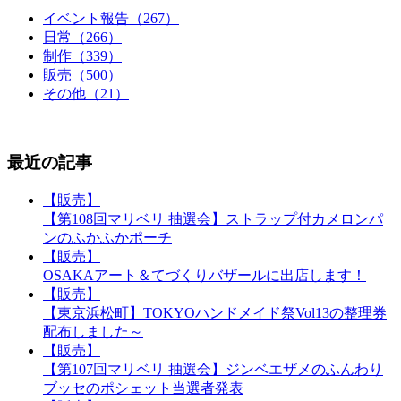
イベント報告（267）
日常（266）
制作（339）
販売（500）
その他（21）
最近の記事
【販売】
【第108回マリベリ 抽選会】ストラップ付カメロンパ
ンのふかふかポーチ
【販売】
OSAKAアート＆てづくりバザールに出店します！
【販売】
【東京浜松町】TOKYOハンドメイド祭Vol13の整理券
配布しました～
【販売】
【第107回マリベリ 抽選会】ジンベエザメのふんわり
ブッセのポシェット当選者発表