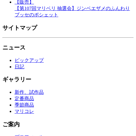
【販売】
【第107回マリベリ 抽選会】ジンベエザメのふんわり
ブッセのポシェット
サイトマップ
ニュース
ピックアップ
日記
ギャラリー
新作、試作品
定番商品
季節商品
マリコレ
ご案内