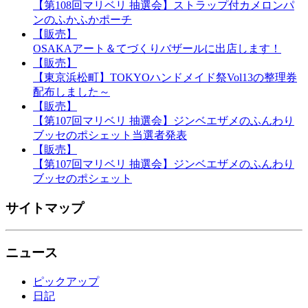
【第108回マリベリ 抽選会】ストラップ付カメロンパ
ンのふかふかポーチ
【販売】
OSAKAアート＆てづくりバザールに出店します！
【販売】
【東京浜松町】TOKYOハンドメイド祭Vol13の整理券
配布しました～
【販売】
【第107回マリベリ 抽選会】ジンベエザメのふんわり
ブッセのポシェット当選者発表
【販売】
【第107回マリベリ 抽選会】ジンベエザメのふんわり
ブッセのポシェット
サイトマップ
ニュース
ピックアップ
日記