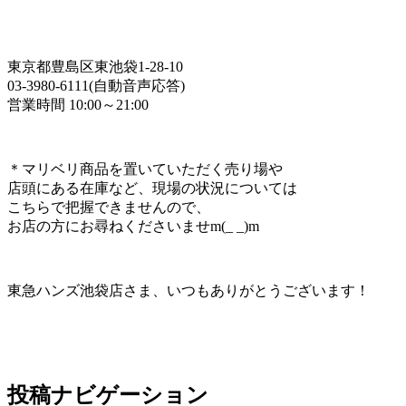
東京都豊島区東池袋1-28-10
03-3980-6111(自動音声応答)
営業時間 10:00～21:00
＊マリベリ商品を置いていただく売り場や
店頭にある在庫など、現場の状況については
こちらで把握できませんので、
お店の方にお尋ねくださいませm(_ _)m
東急ハンズ池袋店さま、いつもありがとうございます！
投稿ナビゲーション