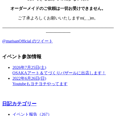
オーダーメイドのご依頼は一切お受けできません。
ご了承よろしくお願いいたしますm(_ _)m。
--------------------------------------------------------------------------------------
-------------------
@marisanOfficial のツイート
イベント参加情報
2026年7月25日(土)
OSAKAアート＆てづくりバザールに出店します！
2022年6月26日(日)
Youtubeもヨチヨチやってます
日記カテゴリー
イベント報告（267）