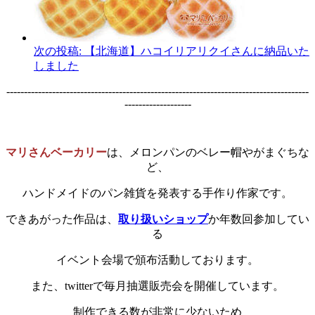
次の投稿:
【北海道】ハコイリアリクイさんに納品いた
しました
--------------------------------------------------------------------------------------
-------------------
マリさんベーカリー
は、メロンパンのベレー帽やがまぐちな
ど、
ハンドメイドのパン雑貨を発表する手作り作家です。
できあがった作品は、
取り扱いショップ
か年数回参加してい
る
イベント会場で頒布活動しております。
また、twitterで毎月抽選販売会を開催しています。
制作できる数が非常に少ないため