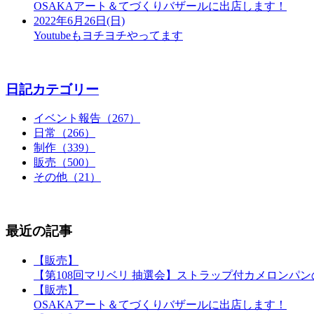
OSAKAアート＆てづくりバザールに出店します！
2022年6月26日(日)
Youtubeもヨチヨチやってます
日記カテゴリー
イベント報告（267）
日常（266）
制作（339）
販売（500）
その他（21）
最近の記事
【販売】
【第108回マリベリ 抽選会】ストラップ付カメロンパ
【販売】
OSAKAアート＆てづくりバザールに出店します！