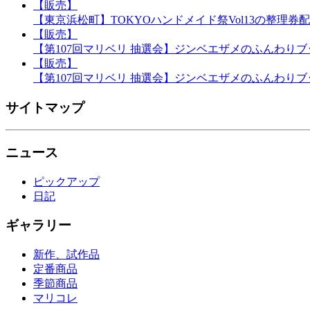
【販売】
【東京浜松町】TOKYOハンドメイド祭Vol13の整理券
【販売】
【第107回マリベリ 抽選会】ジンベエザメのふんわり
【販売】
【第107回マリベリ 抽選会】ジンベエザメのふんわり
サイトマップ
ニュース
ピックアップ
日記
ギャラリー
新作、試作品
定番商品
季節商品
マリコレ