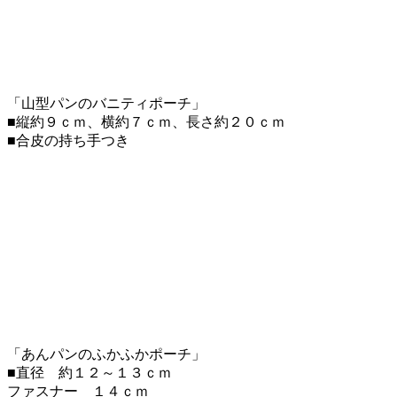
「山型パンのバニティポーチ」
■縦約９ｃｍ、横約７ｃｍ、長さ約２０ｃｍ
■合皮の持ち手つき
「あんパンのふかふかポーチ」
■直径 約１２～１３ｃｍ
ファスナー １４ｃｍ