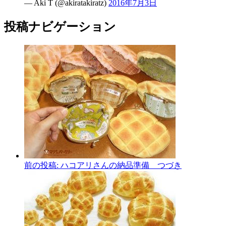
— Aki T (@akiratakiratz)
2016年7月3日
投稿ナビゲーション
前の投稿:
ハコアリさんの納品準備 つづき