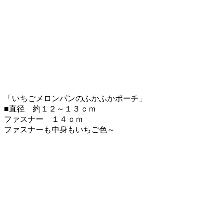
「いちごメロンパンのふかふかポーチ」
■直径 約１２～１３ｃｍ
ファスナー １４ｃｍ
ファスナーも中身もいちご色～