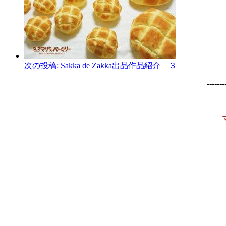
次の投稿:
Sakka de Zakka出品作品紹介 ３
-------