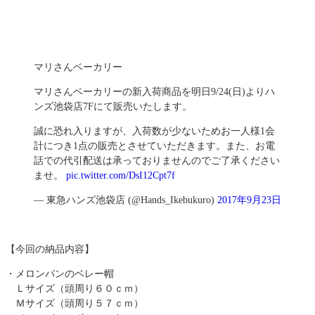
マリさんベーカリー
マリさんベーカリーの新入荷商品を明日9/24(日)よりハ
ンズ池袋店7Fにて販売いたします。
誠に恐れ入りますが、入荷数が少ないためお一人様1会
計につき1点の販売とさせていただきます。また、お電
話での代引配送は承っておりませんのでご了承ください
ませ。
pic.twitter.com/DsI12Cpt7f
— 東急ハンズ池袋店 (@Hands_Ikebukuro)
2017年9月23日
【今回の納品内容】
・メロンパンのベレー帽
Ｌサイズ（頭周り６０ｃｍ）
Ｍサイズ（頭周り５７ｃｍ）