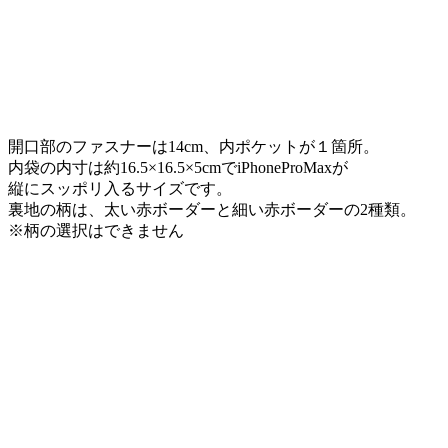
開口部のファスナーは14cm、内ポケットが１箇所。
内袋の内寸は約16.5×16.5×5cmでiPhoneProMaxが
縦にスッポリ入るサイズです。
裏地の柄は、太い赤ボーダーと細い赤ボーダーの2種類。
※柄の選択はできません