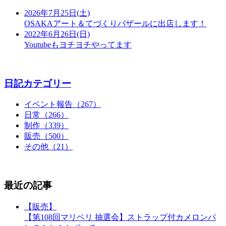
2026年7月25日(土)
OSAKAアート＆てづくりバザールに出店します！
2022年6月26日(日)
Youtubeもヨチヨチやってます
日記カテゴリー
イベント報告（267）
日常（266）
制作（339）
販売（500）
その他（21）
最近の記事
【販売】
【第108回マリベリ 抽選会】ストラップ付カメロンパ