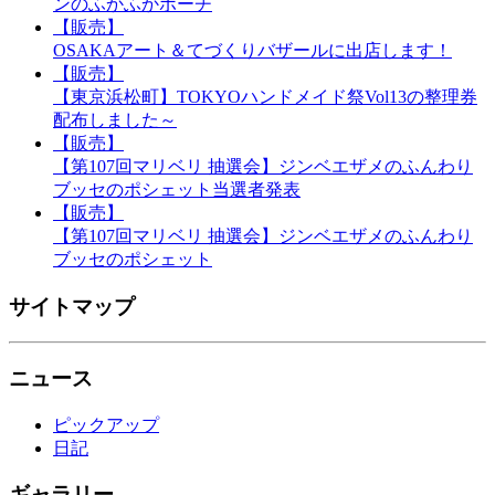
ンのふかふかポーチ
【販売】
OSAKAアート＆てづくりバザールに出店します！
【販売】
【東京浜松町】TOKYOハンドメイド祭Vol13の整理券
配布しました～
【販売】
【第107回マリベリ 抽選会】ジンベエザメのふんわり
ブッセのポシェット当選者発表
【販売】
【第107回マリベリ 抽選会】ジンベエザメのふんわり
ブッセのポシェット
サイトマップ
ニュース
ピックアップ
日記
ギャラリー