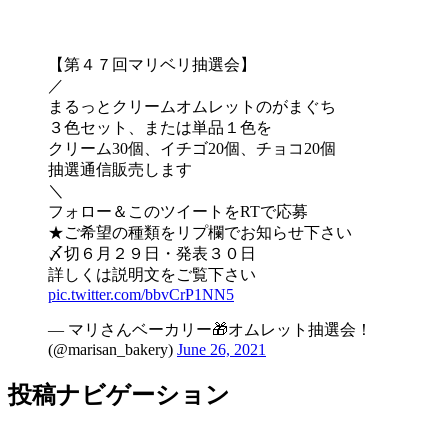
【第４７回マリベリ抽選会】
／
まるっとクリームオムレットのがまぐち
３色セット、または単品１色を
クリーム30個、イチゴ20個、チョコ20個
抽選通信販売します
＼
フォロー＆このツイートをRTで応募
★ご希望の種類をリプ欄でお知らせ下さい
〆切６月２９日・発表３０日
詳しくは説明文をご覧下さい
pic.twitter.com/bbvCrP1NN5
— マリさんベーカリー🎁オムレット抽選会！
(@marisan_bakery)
June 26, 2021
投稿ナビゲーション