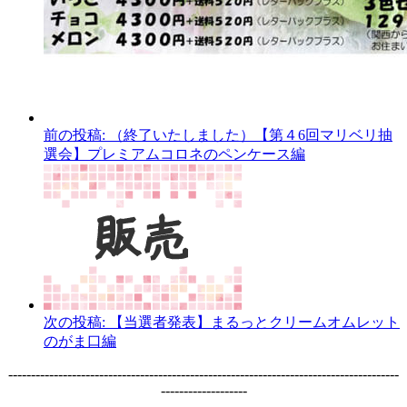
前の投稿:
（終了いたしました）【第４6回マリベリ抽
選会】プレミアムコロネのペンケース編
次の投稿:
【当選者発表】まるっとクリームオムレット
のがま口編
--------------------------------------------------------------------------------------
-------------------