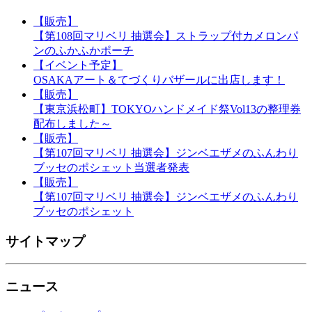
【販売】
【第108回マリベリ 抽選会】ストラップ付カメロンパ
ンのふかふかポーチ
【イベント予定】
OSAKAアート＆てづくりバザールに出店します！
【販売】
【東京浜松町】TOKYOハンドメイド祭Vol13の整理券
配布しました～
【販売】
【第107回マリベリ 抽選会】ジンベエザメのふんわり
ブッセのポシェット当選者発表
【販売】
【第107回マリベリ 抽選会】ジンベエザメのふんわり
ブッセのポシェット
サイトマップ
ニュース