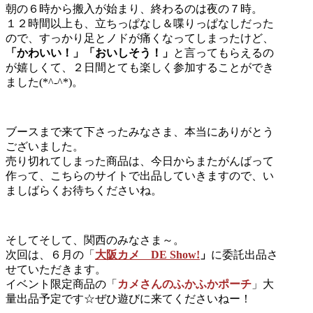
朝の６時から搬入が始まり、終わるのは夜の７時。
１２時間以上も、立ちっぱなし＆喋りっぱなしだった
ので、すっかり足とノドが痛くなってしまったけど、
「かわいい！」「おいしそう！」
と言ってもらえるの
が嬉しくて、２日間とても楽しく参加することができ
ました(*^-^*)。
ブースまで来て下さったみなさま、本当にありがとう
ございました。
売り切れてしまった商品は、今日からまたがんばって
作って、こちらのサイトで出品していきますので、い
ましばらくお待ちくださいね。
そしてそして、関西のみなさま～。
次回は、６月の「
大阪カメ DE Show!
」
に委託出品さ
せていただきます。
イベント限定商品の「
カメさんのふかふかポーチ
」大
量出品予定です☆ぜひ遊びに来てくださいねー！