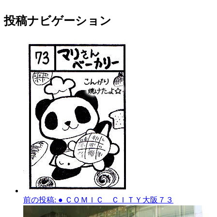
投稿ナビゲーション
前の投稿:
● ＣＯＭＩＣ ＣＩＴＹ大阪７３