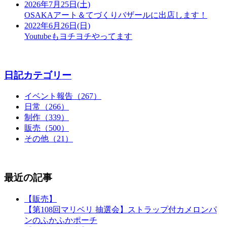
2026年7月25日(土)
OSAKAアート＆てづくりバザールに出店します！
2022年6月26日(日)
Youtubeもヨチヨチやってます
日記カテゴリー
イベント報告（267）
日常（266）
制作（339）
販売（500）
その他（21）
最近の記事
【販売】
【第108回マリベリ 抽選会】ストラップ付カメロンパ
ンのふかふかポーチ