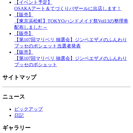
【イベント予定】
OSAKAアート＆てづくりバザールに出店します！
【販売】
【東京浜松町】TOKYOハンドメイド祭Vol13の整理券
配布しました～
【販売】
【第107回マリベリ 抽選会】ジンベエザメのふんわり
ブッセのポシェット当選者発表
【販売】
【第107回マリベリ 抽選会】ジンベエザメのふんわり
ブッセのポシェット
サイトマップ
ニュース
ピックアップ
日記
ギャラリー