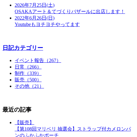
2026年7月25日(土)
OSAKAアート＆てづくりバザールに出店します！
2022年6月26日(日)
Youtubeもヨチヨチやってます
日記カテゴリー
イベント報告（267）
日常（266）
制作（339）
販売（500）
その他（21）
最近の記事
【販売】
【第108回マリベリ 抽選会】ストラップ付カメロンパ
ンのふかふかポーチ