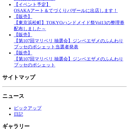
【イベント予定】
OSAKAアート＆てづくりバザールに出店します！
【販売】
【東京浜松町】TOKYOハンドメイド祭Vol13の整理券
配布しました～
【販売】
【第107回マリベリ 抽選会】ジンベエザメのふんわり
ブッセのポシェット当選者発表
【販売】
【第107回マリベリ 抽選会】ジンベエザメのふんわり
ブッセのポシェット
サイトマップ
ニュース
ピックアップ
日記
ギャラリー