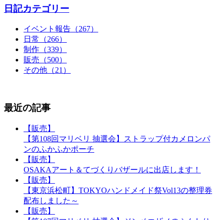
日記カテゴリー
イベント報告（267）
日常（266）
制作（339）
販売（500）
その他（21）
最近の記事
【販売】
【第108回マリベリ 抽選会】ストラップ付カメロンパ
ンのふかふかポーチ
【販売】
OSAKAアート＆てづくりバザールに出店します！
【販売】
【東京浜松町】TOKYOハンドメイド祭Vol13の整理券
配布しました～
【販売】