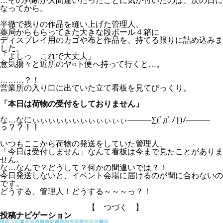
…その判断が大間違いだったことに気が付いたのは、次の日に
なってから。
半徹で残りの作品を縫い上げた管理人、
薬局からもらってきた大きな段ボール４箱に
ディスプレイ用のカゴや布と作品を、持てる限りに詰め込みま
した。
「よしっ これで大丈夫」
意気揚々と近所のヤ○ト便へ持って行くと…。
………？！
営業所の入り口に出ていた立て看板を見てびっくり。
「本日は荷物の受付をしておりません」
な…なにぃぃぃぃぃぃぃぃぃぃぃぃ―――∑(ﾟдﾟﾉ|||)ﾉ―――
っ？？！！
いつもここから荷物の発送をしていた管理人、
「今日は受付しません」なんて看板は今まで見たことがありま
せん。
な…なんで？どうして？何かの間違いでは？！
今日発送しないと、イベント会場に届けるのが間に合わないの
です。
どうする、管理人！どうする～～～っ？！
【 つづく 】
投稿ナビゲーション