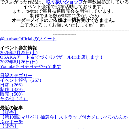
できあがった作品は、
取り扱いショップ
か年数回参加している
イベント会場で頒布活動しております。
また、twitterで毎月抽選販売会を開催しています。
制作できる数が非常に少ないため
オーダーメイドのご依頼は一切お受けできません。
ご了承よろしくお願いいたしますm(_ _)m。
-----------------------------------------------------------------------------------------
----------------
@marisanOfficial のツイート
イベント参加情報
2026年7月25日(土)
OSAKAアート＆てづくりバザールに出店します！
2022年6月26日(日)
Youtubeもヨチヨチやってます
日記カテゴリー
イベント報告（267）
日常（266）
制作（339）
販売（500）
その他（21）
最近の記事
【販売】
【第108回マリベリ 抽選会】ストラップ付カメロンパンのふか
ふかポーチ
【販売】