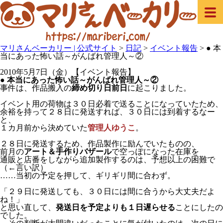
マリさんベーカリー | 公式サイト
>
日記
>
イベント報告
>
● 本
当にあった怖い話～がんばれ管理人～②
2010年5月7日（金）【イベント報告】
● 本当にあった怖い話～がんばれ管理人～②
事件は、作品搬入の
締め切り日前日
に起こりました。
イベント用の荷物は３０日必着で送ることになっていたため、
余裕を持って２８日に発送すれば、３０日には到着するなー
と、
１カ月前から決めていた
管理人ゆうこ
。
２８日に発送するため、作品製作に励んでいたものの、
前月の
アート＆手作りバザール
で空っぽになった在庫を
通販と店番をしながら追加製作するのは、予想以上の困難で
（←言い訳）
……当初の予定を押して、ギリギリ間に合わず。
「２９日に発送しても、３０日には間に合うから大丈夫だよ
ね！」
と思い直して、
発送日を予定よりも１日遅らせる
ことにしたの
でした。