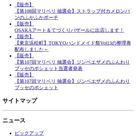
【販売】
【第108回マリベリ 抽選会】ストラップ付カメロンパ
ンのふかふかポーチ
【販売】
OSAKAアート＆てづくりバザールに出店します！
【販売】
【東京浜松町】TOKYOハンドメイド祭Vol13の整理券
配布しました～
【販売】
【第107回マリベリ 抽選会】ジンベエザメのふんわり
ブッセのポシェット当選者発表
【販売】
【第107回マリベリ 抽選会】ジンベエザメのふんわり
ブッセのポシェット
サイトマップ
ニュース
ピックアップ