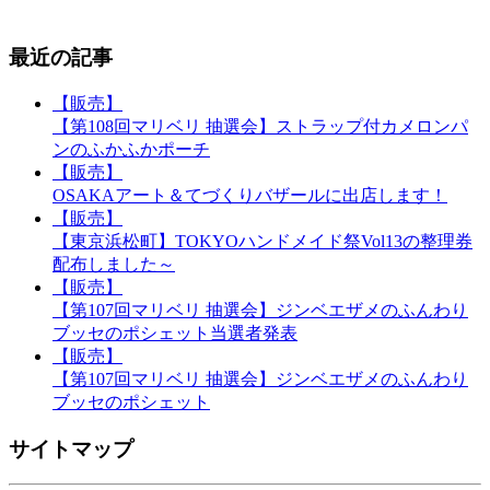
最近の記事
【販売】
【第108回マリベリ 抽選会】ストラップ付カメロンパ
ンのふかふかポーチ
【販売】
OSAKAアート＆てづくりバザールに出店します！
【販売】
【東京浜松町】TOKYOハンドメイド祭Vol13の整理券
配布しました～
【販売】
【第107回マリベリ 抽選会】ジンベエザメのふんわり
ブッセのポシェット当選者発表
【販売】
【第107回マリベリ 抽選会】ジンベエザメのふんわり
ブッセのポシェット
サイトマップ