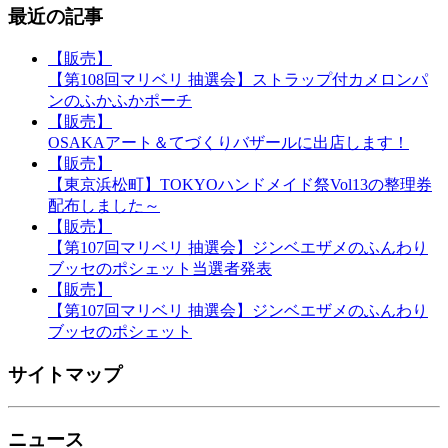
最近の記事
【販売】
【第108回マリベリ 抽選会】ストラップ付カメロンパ
ンのふかふかポーチ
【販売】
OSAKAアート＆てづくりバザールに出店します！
【販売】
【東京浜松町】TOKYOハンドメイド祭Vol13の整理券
配布しました～
【販売】
【第107回マリベリ 抽選会】ジンベエザメのふんわり
ブッセのポシェット当選者発表
【販売】
【第107回マリベリ 抽選会】ジンベエザメのふんわり
ブッセのポシェット
サイトマップ
ニュース