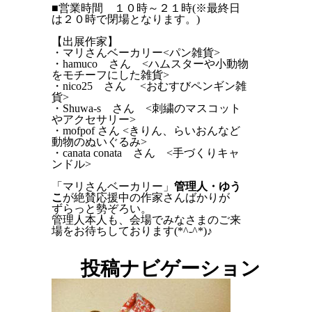
■営業時間 １０時～２１時(※最終日
は２０時で閉場となります。)
【出展作家】
・マリさんベーカリー<パン雑貨>
・hamuco さん <ハムスターや小動物
をモチーフにした雑貨>
・nico25 さん <おむすびペンギン雑
貨>
・Shuwa-s さん <刺繍のマスコット
やアクセサリー>
・mofpof さん <きりん、らいおんなど
動物のぬいぐるみ>
・canata conata さん <手づくりキャ
ンドル>
「マリさんベーカリー」
管理人・ゆう
こ
が絶賛応援中の作家さんばかりが
ずらっと勢ぞろい。
管理人本人も、会場でみなさまのご来
場をお待ちしております(*^-^*)♪
投稿ナビゲーション