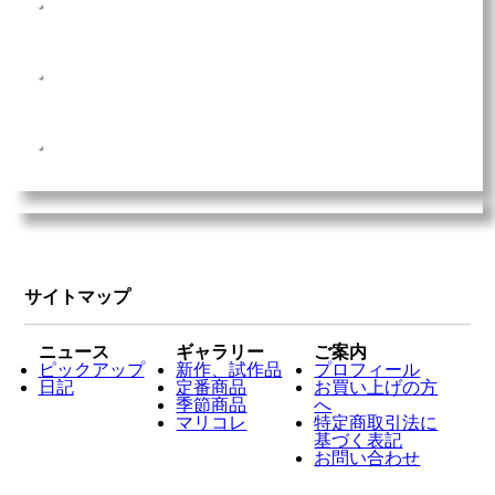
【販売】
【東京浜松町】TOKYOハンドメイド祭Vol13の整理券配
布しました～
【販売】
【第107回マリベリ 抽選会】ジンベエザメのふんわりブ
ッセのポシェット当選者発表
【販売】
【第107回マリベリ 抽選会】ジンベエザメのふんわりブ
ッセのポシェット
サイトマップ
ニュース
ギャラリー
ご案内
ピックアップ
新作、試作品
プロフィール
日記
定番商品
お買い上げの方
季節商品
へ
マリコレ
特定商取引法に
基づく表記
お問い合わせ