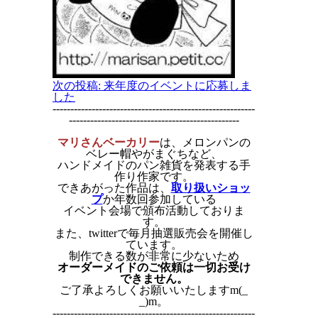
次の投稿:
来年度のイベントに応募しま
した
---------------------------------------------------------
------------------------------------------------
マリさんベーカリー
は、メロンパンの
ベレー帽やがまぐちなど、
ハンドメイドのパン雑貨を発表する手
作り作家です。
できあがった作品は、
取り扱いショッ
プ
か年数回参加している
イベント会場で頒布活動しておりま
す。
また、twitterで毎月抽選販売会を開催し
ています。
制作できる数が非常に少ないため
オーダーメイドのご依頼は一切お受け
できません。
ご了承よろしくお願いいたしますm(_
_)m。
---------------------------------------------------------