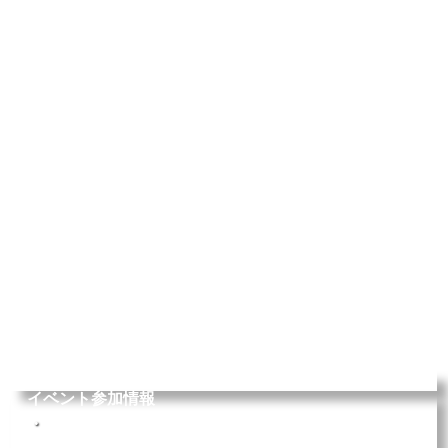
イベント参加情報
2026年7月25日(土)
OSAKAアート＆てづくりバザールに出店し