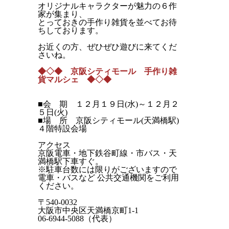
オリジナルキャラクターが魅力の６作
家が集まり、
とっておきの手作り雑貨を並べてお待
ちしております。
お近くの方、ぜひぜひ遊びに来てくだ
さいね。
◆◇◆ 京阪シティモール 手作り雑
貨マルシェ ◆◇◆
■会 期 １２月１９日(水)～１２月２
５日(火)
■場 所 京阪シティモール(天満橋駅)
４階特設会場
アクセス
京阪電車・地下鉄谷町線・市バス・天
満橋駅下車すぐ。
※駐車台数には限りがございますので
電車・バスなど 公共交通機関をご利用
ください。
〒540-0032
大阪市中央区天満橋京町1-1
06-6944-5088（代表）