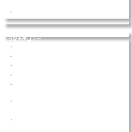
ます！
2022年6月26日(日)
Youtubeもヨチヨチやってます
日記カテゴリー
イベント報告（267）
日常（266）
制作（339）
販売（500）
その他（21）
最近の記事
【販売】
【第108回マリベリ 抽選会】ストラップ付カメロンパン
のふかふかポーチ
【販売】
OSAKAアート＆てづくりバザールに出店します！