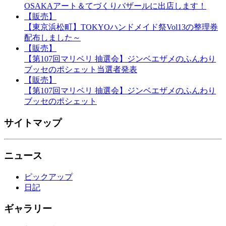
OSAKAアート＆てづくりバザールに出店します！
【販売】
【東京浜松町】TOKYOハンドメイド祭Vol13の整理券
配布しました～
【販売】
【第107回マリベリ 抽選会】ジンベエザメのふんわり
ブッセのポシェット当選者発表
【販売】
【第107回マリベリ 抽選会】ジンベエザメのふんわり
ブッセのポシェット
サイトマップ
ニュース
ピックアップ
日記
ギャラリー