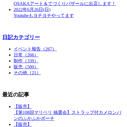
OSAKAアート＆てづくりバザールに出店します！
2022年6月26日(日)
Youtubeもヨチヨチやってます
日記カテゴリー
イベント報告（267）
日常（266）
制作（339）
販売（500）
その他（21）
最近の記事
【販売】
【第108回マリベリ 抽選会】ストラップ付カメロンパ
ンのふかふかポーチ
【販売】