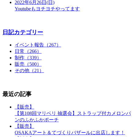
2022年6月26日(日)
Youtubeもヨチヨチやってます
日記カテゴリー
イベント報告（267）
日常（266）
制作（339）
販売（500）
その他（21）
最近の記事
【販売】
【第108回マリベリ 抽選会】ストラップ付カメロンパ
ンのふかふかポーチ
【販売】
OSAKAアート＆てづくりバザールに出店します！