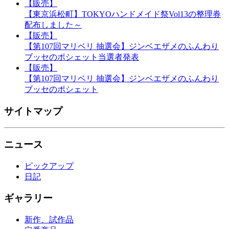
【販売】
【東京浜松町】TOKYOハンドメイド祭Vol13の整理券
配布しました～
【販売】
【第107回マリベリ 抽選会】ジンベエザメのふんわり
ブッセのポシェット当選者発表
【販売】
【第107回マリベリ 抽選会】ジンベエザメのふんわり
ブッセのポシェット
サイトマップ
ニュース
ピックアップ
日記
ギャラリー
新作、試作品