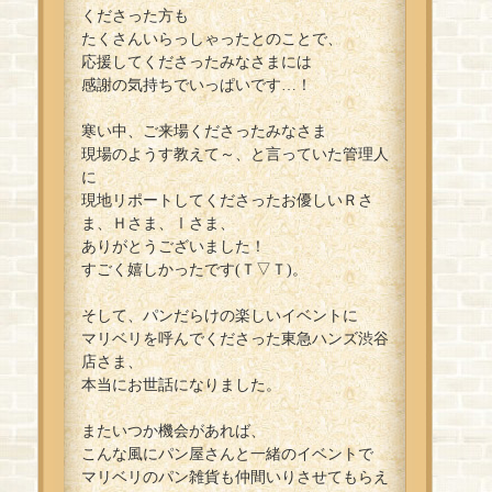
くださった方も
たくさんいらっしゃったとのことで、
応援してくださったみなさまには
感謝の気持ちでいっぱいです…！
寒い中、ご来場くださったみなさま
現場のようす教えて～、と言っていた管理人
に
現地リポートしてくださったお優しいＲさ
ま、Ｈさま、Ⅰさま、
ありがとうございました！
すごく嬉しかったです(Ｔ▽Ｔ)。
そして、パンだらけの楽しいイベントに
マリベリを呼んでくださった東急ハンズ渋谷
店さま、
本当にお世話になりました。
またいつか機会があれば、
こんな風にパン屋さんと一緒のイベントで
マリベリのパン雑貨も仲間いりさせてもらえ