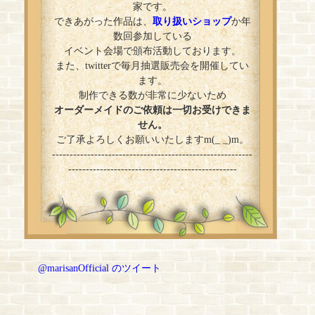
家です。
できあがった作品は、
取り扱いショップ
か年
数回参加している
イベント会場で頒布活動しております。
また、twitterで毎月抽選販売会を開催してい
ます。
制作できる数が非常に少ないため
オーダーメイドのご依頼は一切お受けできま
せん。
ご了承よろしくお願いいたしますm(_ _)m。
---------------------------------------------------------
------------------------------------------------
@marisanOfficial のツイート