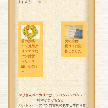
ますように…☆
前の投稿:
次の投稿:
１２月用ク
夏コミに応
リスマスな
募しました
パン雑貨
～リース
編 その２
～
---------------------------------------------------------
------------------------------------------------
マリさんベーカリー
は、メロンパンのベレー
帽やがまぐちなど、
ハンドメイドのパン雑貨を発表する手作り作