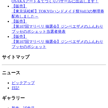
OSAKAアート＆てづくりバザールに出店します！
【販売】
【東京浜松町】TOKYOハンドメイド祭Vol13の整理券
配布しました～
【販売】
【第107回マリベリ 抽選会】ジンベエザメのふんわり
ブッセのポシェット当選者発表
【販売】
【第107回マリベリ 抽選会】ジンベエザメのふんわり
ブッセのポシェット
サイトマップ
ニュース
ピックアップ
日記
ギャラリー