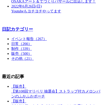
OSAKAアート＆てづくりバザールに出店します！
2022年6月26日(日)
Youtubeもヨチヨチやってます
日記カテゴリー
イベント報告（267）
日常（266）
制作（339）
販売（500）
その他（21）
最近の記事
【販売】
【第108回マリベリ 抽選会】ストラップ付カメロンパ
ンのふかふかポーチ
【販売】