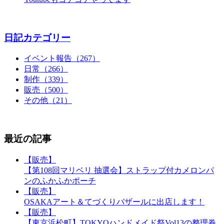
日記カテゴリー
イベント報告（267）
日常（266）
制作（339）
販売（500）
その他（21）
最近の記事
【販売】
【第108回マリベリ 抽選会】ストラップ付カメロンパ
ンのふかふかポーチ
【販売】
OSAKAアート＆てづくりバザールに出店します！
【販売】
【東京浜松町】TOKYOハンドメイド祭Vol13の整理券