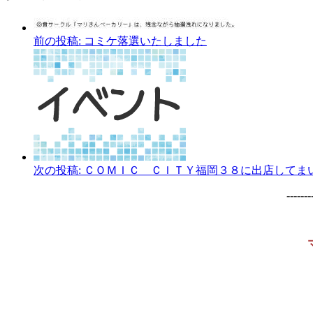
前の投稿:
コミケ落選いたしました
次の投稿:
ＣＯＭＩＣ ＣＩＴＹ福岡３８に出店してま
-------