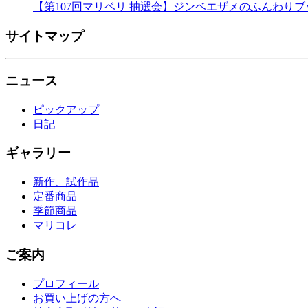
【第107回マリベリ 抽選会】ジンベエザメのふんわり
サイトマップ
ニュース
ピックアップ
日記
ギャラリー
新作、試作品
定番商品
季節商品
マリコレ
ご案内
プロフィール
お買い上げの方へ