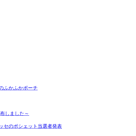
ンのふかふかポーチ
配布しました～
ブッセのポシェット当選者発表