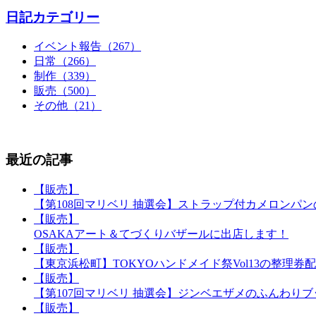
日記カテゴリー
イベント報告（267）
日常（266）
制作（339）
販売（500）
その他（21）
最近の記事
【販売】
【第108回マリベリ 抽選会】ストラップ付カメロンパ
【販売】
OSAKAアート＆てづくりバザールに出店します！
【販売】
【東京浜松町】TOKYOハンドメイド祭Vol13の整理券
【販売】
【第107回マリベリ 抽選会】ジンベエザメのふんわり
【販売】