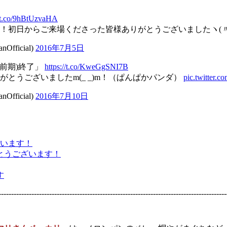
//t.co/9hBtUzvaHA
初日からご来場くださった皆様ありがとうございましたヽ(〃∇
ficial)
2016年7月5日
タ(前期)終了」
https://t.co/KweGgSNI7B
とうございましたm(_ _)m！（ぱんぱかパンダ）
pic.twitter
ficial)
2016年7月10日
とうございます！
す
------------------------------------------------------------------------------------------