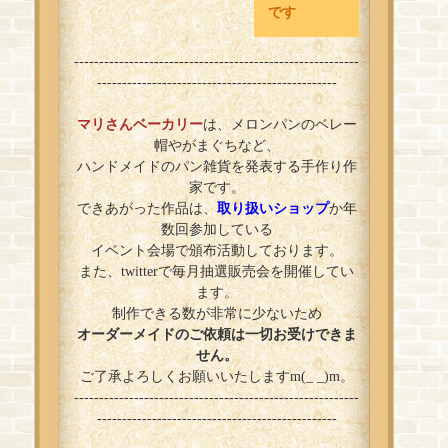
です
---------------------------------------------------------
------------------------------------------------
マリさんベーカリー
は、メロンパンのベレー
帽やがまぐちなど、
ハンドメイドのパン雑貨を発表する手作り作
家です。
できあがった作品は、
取り扱いショップ
か年
数回参加している
イベント会場で頒布活動しております。
また、twitterで毎月抽選販売会を開催してい
ます。
制作できる数が非常に少ないため
オーダーメイドのご依頼は一切お受けできま
せん。
ご了承よろしくお願いいたしますm(_ _)m。
---------------------------------------------------------
------------------------------------------------