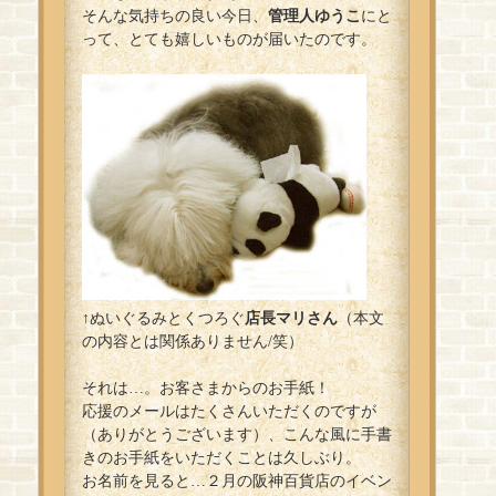
そんな気持ちの良い今日、
管理人ゆうこ
にと
って、とても嬉しいものが届いたのです。
↑ぬいぐるみとくつろぐ
店長マリさん
（本文
の内容とは関係ありません/笑）
それは…。お客さまからのお手紙！
応援のメールはたくさんいただくのですが
（ありがとうございます）、こんな風に手書
きのお手紙をいただくことは久しぶり。
お名前を見ると…２月の阪神百貨店のイベン