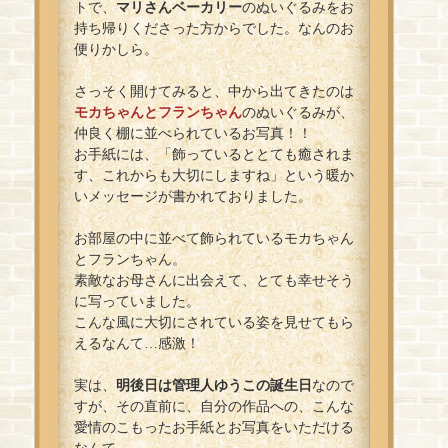
トで、
マリさんベーカリー
のぬいぐるみをお
持ち帰りくださった方からでした。なんのお
便りかしら。
さっそく開けてみると、中から出てきたのは
モカちゃんとフランちゃん
のぬいぐるみが、
仲良く棚に並べられているお写真！！
お手紙には、「飾っているととても癒されま
す、これからも大切にしますね」という暖か
いメッセージが書かれておりました。
お部屋の中に並べて飾られているモカちゃん
とフランちゃん。
素敵なお母さんに出会えて、とても幸せそう
に写っていました。
こんな風に大切にされている姿を見せてもら
えるなんて…感激！
実は、
明後日は管理人ゆうこの誕生日
なので
すが、その直前に、自分の作品への、こんな
愛情のこもったお手紙とお写真をいただける