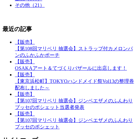
その他（21）
最近の記事
【販売】
【第108回マリベリ 抽選会】ストラップ付カメロンパ
ンのふかふかポーチ
【販売】
OSAKAアート＆てづくりバザールに出店します！
【販売】
【東京浜松町】TOKYOハンドメイド祭Vol13の整理券
配布しました～
【販売】
【第107回マリベリ 抽選会】ジンベエザメのふんわり
ブッセのポシェット当選者発表
【販売】
【第107回マリベリ 抽選会】ジンベエザメのふんわり
ブッセのポシェット