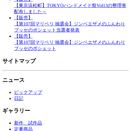
【東京浜松町】TOKYOハンドメイド祭Vol13の整理券
配布しました～
【販売】
【第107回マリベリ 抽選会】ジンベエザメのふんわり
ブッセのポシェット当選者発表
【販売】
【第107回マリベリ 抽選会】ジンベエザメのふんわり
ブッセのポシェット
サイトマップ
ニュース
ピックアップ
日記
ギャラリー
新作、試作品
定番商品