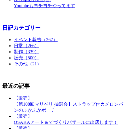
Youtubeもヨチヨチやってます
日記カテゴリー
イベント報告（267）
日常（266）
制作（339）
販売（500）
その他（21）
最近の記事
【販売】
【第108回マリベリ 抽選会】ストラップ付カメロンパ
ンのふかふかポーチ
【販売】
OSAKAアート＆てづくりバザールに出店します！
【販売】