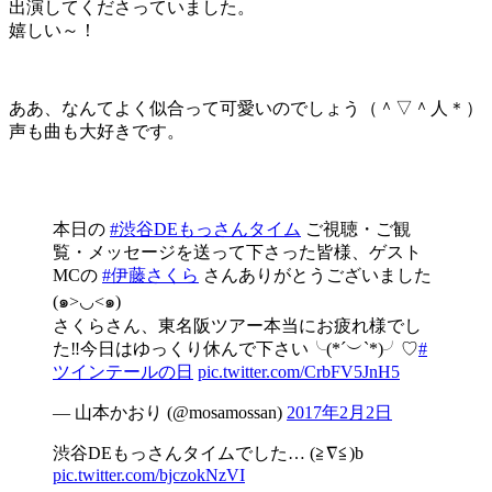
出演してくださっていました。
嬉しい～！
ああ、なんてよく似合って可愛いのでしょう（＾▽＾人＊）
声も曲も大好きです。
本日の
#渋谷DEもっさんタイム
ご視聴・ご観
覧・メッセージを送って下さった皆様、ゲスト
MCの
#伊藤さくら
さんありがとうございました
(๑>◡<๑)
さくらさん、東名阪ツアー本当にお疲れ様でし
た‼️今日はゆっくり休んで下さい╰(*´︶`*)╯♡
#
ツインテールの日
pic.twitter.com/CrbFV5JnH5
— 山本かおり (@mosamossan)
2017年2月2日
渋谷DEもっさんタイムでした… (≧∇≦)b
pic.twitter.com/bjczokNzVI