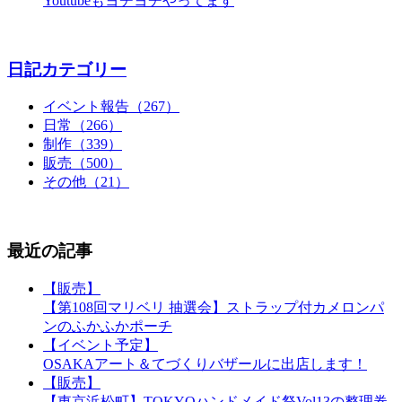
Youtubeもヨチヨチやってます
日記カテゴリー
イベント報告（267）
日常（266）
制作（339）
販売（500）
その他（21）
最近の記事
【販売】
【第108回マリベリ 抽選会】ストラップ付カメロンパ
ンのふかふかポーチ
【イベント予定】
OSAKAアート＆てづくりバザールに出店します！
【販売】
【東京浜松町】TOKYOハンドメイド祭Vol13の整理券