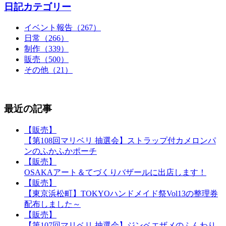
日記カテゴリー
イベント報告（267）
日常（266）
制作（339）
販売（500）
その他（21）
最近の記事
【販売】
【第108回マリベリ 抽選会】ストラップ付カメロンパ
ンのふかふかポーチ
【販売】
OSAKAアート＆てづくりバザールに出店します！
【販売】
【東京浜松町】TOKYOハンドメイド祭Vol13の整理券
配布しました～
【販売】
【第107回マリベリ 抽選会】ジンベエザメのふんわり