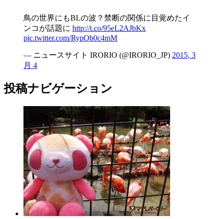
鳥の世界にもBLの波？禁断の関係に目覚めたイ
ンコが話題に
http://t.co/95eL2AJbKx
pic.twitter.com/RypOb0c4mM
— ニュースサイト IRORIO (@IRORIO_JP)
2015, 3
月 4
投稿ナビゲーション