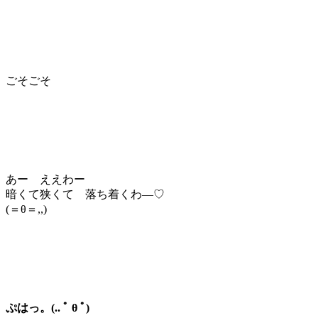
ごそごそ
あー ええわー
暗くて狭くて 落ち着くわ―♡
(＝θ＝,,)
ぷはっ。(.. ﾟ θ ﾟ)