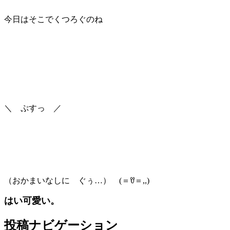
今日はそこでくつろぐのね
＼ ぷすっ ／
（おかまいなしに ぐぅ…） (＝ꀎ＝,,)
はい可愛い。
投稿ナビゲーション