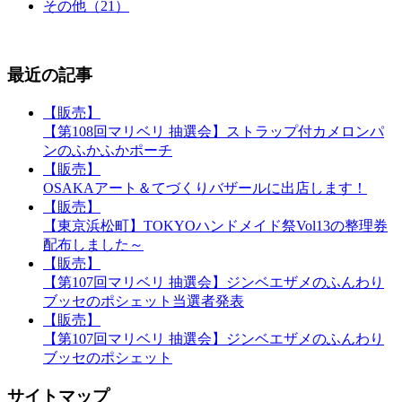
その他（21）
最近の記事
【販売】
【第108回マリベリ 抽選会】ストラップ付カメロンパ
ンのふかふかポーチ
【販売】
OSAKAアート＆てづくりバザールに出店します！
【販売】
【東京浜松町】TOKYOハンドメイド祭Vol13の整理券
配布しました～
【販売】
【第107回マリベリ 抽選会】ジンベエザメのふんわり
ブッセのポシェット当選者発表
【販売】
【第107回マリベリ 抽選会】ジンベエザメのふんわり
ブッセのポシェット
サイトマップ